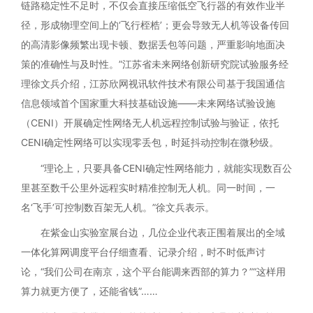
链路稳定性不足时，不仅会直接压缩低空飞行器的有效作业半
径，形成物理空间上的‘飞行桎梏’；更会导致无人机等设备传回
的高清影像频繁出现卡顿、数据丢包等问题，严重影响地面决
策的准确性与及时性。”江苏省未来网络创新研究院试验服务经
理徐文兵介绍，江苏欣网视讯软件技术有限公司基于我国通信
信息领域首个国家重大科技基础设施——未来网络试验设施
（CENI）开展确定性网络无人机远程控制试验与验证，依托
CENI确定性网络可以实现零丢包，时延抖动控制在微秒级。
“理论上，只要具备CENI确定性网络能力，就能实现数百公
里甚至数千公里外远程实时精准控制无人机。同一时间，一
名‘飞手’可控制数百架无人机。”徐文兵表示。
在紫金山实验室展台边，几位企业代表正围着展出的全域
一体化算网调度平台仔细查看、记录介绍，时不时低声讨
论，“我们公司在南京，这个平台能调来西部的算力？”“这样用
算力就更方便了，还能省钱”……