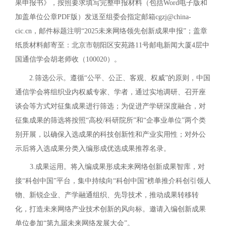
果申报书》，按照要求填写完整申报材料（包括Word电子版和
加盖单位公章PDF版）发送至组委会指定邮箱cgzj@china-
cic.cn，邮件标题注明“2025未来网络领先创新成果申报”；盖章
纸质材料邮寄至：北京市朝阳区安苑路11号邮电新闻大厦4层中
国通信学会胡老师收（100020）。
2.筛选公示。遵循“公平、公正、客观、权威”的原则，中国
通信学会将组织业内权威专家、学者，通过实地调研、召开座
谈会等方式对征集成果进行筛选；为促进产学研深度融合，对
征集成果的筛选将按照“高校/科研院所”和“企事业单位”两个类
别开展‌，以确保入选成果的科技创新性和产业实用性；对外公
示后将入选成果分类入编形成优选成果推荐名录。
3.成果运用。将入编成果形成未来网络创新成果智库，对
接“科创中国”平台，集中持续向“科创中国”榜单推介科创引领人
物、新锐企业、产学融通组织、先导技术，推动成果转移转
化，打造未来网络产业技术创新的风向标。邀请入编创新成果
单位参加“第九届未来网络发展大会”。