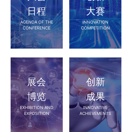
日程
大赛
AGENDA OF THE
INNOVATION
CONFERENCE
COMPETITION
展会
创新
博览
成果
EXHIBITION AND
INNOVATIVE
EXPOSITION
ACHIEVEMENTS