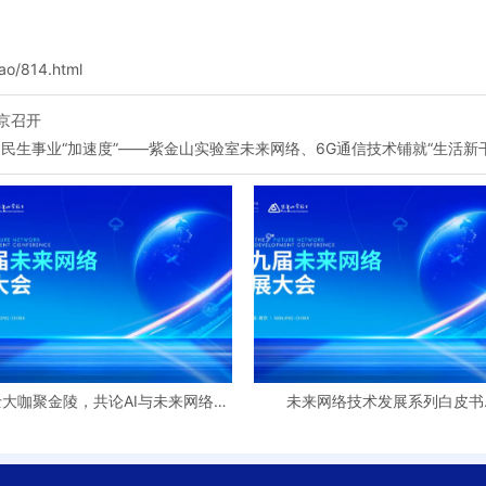
ao/814.html
京召开
生事业“加速度”——紫金山实验室未来网络、6G通信技术铺就“生活新干
士大咖聚金陵，共论AI与未来网络如
未来网络技术发展系列白皮书
何融合
（2025）隆重发布，勾勒智能互
发展新图景