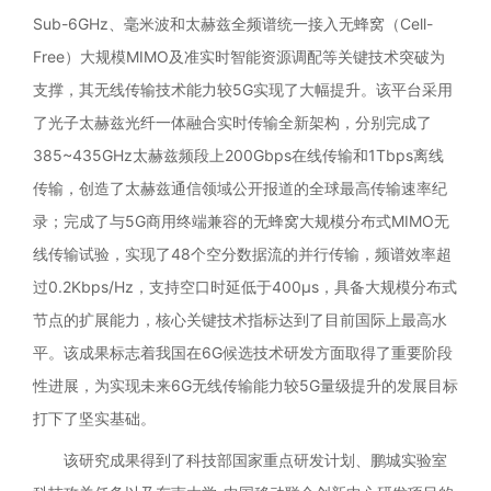
Sub-6GHz、毫米波和太赫兹全频谱统一接入无蜂窝（Cell-
Free）大规模MIMO及准实时智能资源调配等关键技术突破为
支撑，其无线传输技术能力较5G实现了大幅提升。该平台采用
了光子太赫兹光纤一体融合实时传输全新架构，分别完成了
385~435GHz太赫兹频段上200Gbps在线传输和1Tbps离线
传输，创造了太赫兹通信领域公开报道的全球最高传输速率纪
录；完成了与5G商用终端兼容的无蜂窝大规模分布式MIMO无
线传输试验，实现了48个空分数据流的并行传输，频谱效率超
过0.2Kbps/Hz，支持空口时延低于400μs，具备大规模分布式
节点的扩展能力，核心关键技术指标达到了目前国际上最高水
平。该成果标志着我国在6G候选技术研发方面取得了重要阶段
性进展，为实现未来6G无线传输能力较5G量级提升的发展目标
打下了坚实基础。
该研究成果得到了科技部国家重点研发计划、鹏城实验室