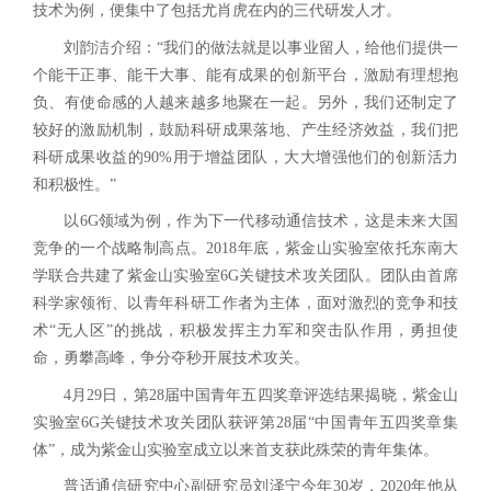
技术为例，便集中了包括尤肖虎在内的三代研发人才。
刘韵洁介绍：“我们的做法就是以事业留人，给他们提供一
个能干正事、能干大事、能有成果的创新平台，激励有理想抱
负、有使命感的人越来越多地聚在一起。另外，我们还制定了
较好的激励机制，鼓励科研成果落地、产生经济效益，我们把
科研成果收益的90%用于增益团队，大大增强他们的创新活力
和积极性。”
以6G领域为例，作为下一代移动通信技术，这是未来大国
竞争的一个战略制高点。2018年底，紫金山实验室依托东南大
学联合共建了紫金山实验室6G关键技术攻关团队。团队由首席
科学家领衔、以青年科研工作者为主体，面对激烈的竞争和技
术“无人区”的挑战，积极发挥主力军和突击队作用，勇担使
命，勇攀高峰，争分夺秒开展技术攻关。
4月29日，第28届中国青年五四奖章评选结果揭晓，紫金山
实验室6G关键技术攻关团队获评第28届“中国青年五四奖章集
体”，成为紫金山实验室成立以来首支获此殊荣的青年集体。
普适通信研究中心副研究员刘泽宁今年30岁，2020年他从