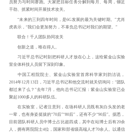
员努力与时间赛跑。大家把目标任务分解到每月、每周，铆足
干劲、抓紧时间开展技术攻关。
“未来的三到四年时间，是6G发展的最为关键时期。”尤肖
虎表示，“我们会更加努力，不辜负总书记对我们的期望。”
联合！千人团队协同攻关
创新之道，唯在得人。
习近平总书记时刻把科研人才放在心上，这给紫金山实验
室全体科技人员留下深刻印象。
中国工程院院士、紫金山实验室首席科学家刘韵洁说，
2014年12月13日，习近平总书记和他交流时就关切询问：“团队
都过来了么？”去年7月，他向总书记汇报：紫金山实验室已会
聚起1000多人的科研队伍。
在实验室，记者注意到，在场科研人员既有灰白头发的老
一辈，也有身姿挺拔的“70后”“80后”，还有不少“90后”。据悉，
目前团队科研人员中博士占比超四成，其中在站博士后有20余
人，拥有两院院士4位，国家和部省级高端人才70余人。以通信